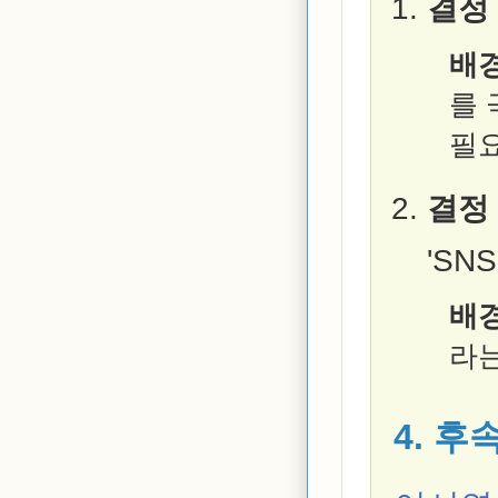
결정 
배경
를 
필
결정 
'SN
배경
라는
4. 후