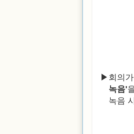
회의가
녹음'
녹음 