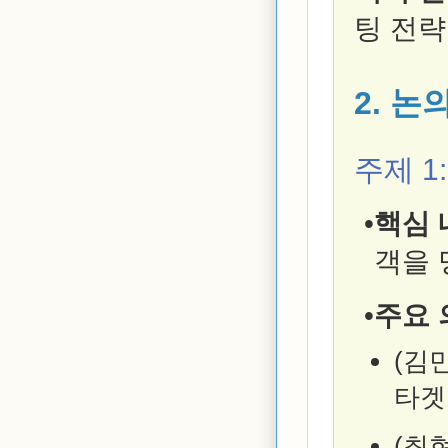
팅 전략
2. 논
주제 1
핵심 
객을 
주요 
(김
타겟
(최