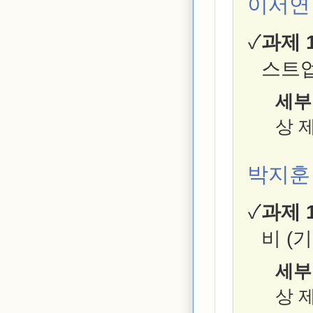
이서연
과제 1
스트업 
세부
상 
박지훈
과제 1
비 (기
세부
상 