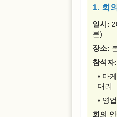
1. 회
일시:
2
분)
장소:
본
참석자:
• 마
대리
• 영
회의 안