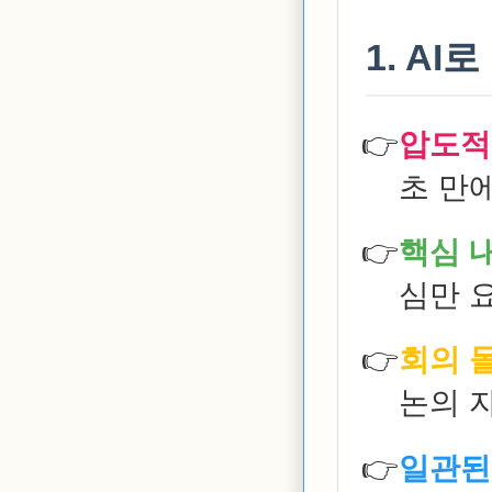
1. A
압도적
초 만에
핵심 
심만 요
회의 
논의 자
일관된