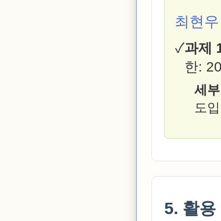
최현우
과제 1
한: 20
세부
도입
5. 활용