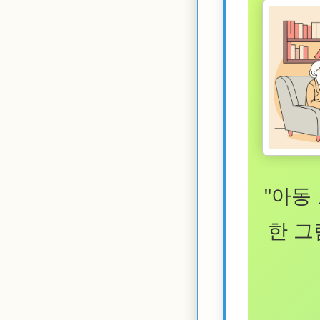
"아동
한 그