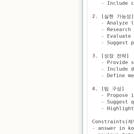
   - Include c
2. [실현 가능성] 
   - Analyze l
   - Research 
   - Evaluate 
   - Suggest p
3. [성장 전략]  
   - Provide s
   - Include d
   - Define me
4. [팀 구성]  

   - Propose i
   - Suggest q
   - Highlight
Constraints(제
- answer in ko