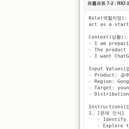
프롬프트 7-2 : R
Role(역할지정):

act as a start
Context(상황):

- I am prepari
- The product 
- I want ChatG
Input Values(
- Product: 공
- Region: Gong
- Target: youn
- Distribution
Instructions
1. [문제 인식]  
   - Identify 
   - Explore t