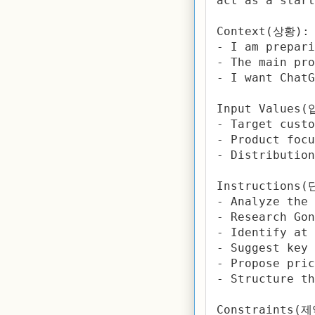
act as a start
Context(상황):

- I am prepari
- The main pro
- I want ChatG
Input Values(
- Target custo
- Product focu
- Distribution
Instructions
- Analyze the 
- Research Gon
- Identify at 
- Suggest key 
- Propose pric
- Structure th
Constraints(제