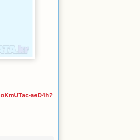
RHDoKmUTac-aeD4h?