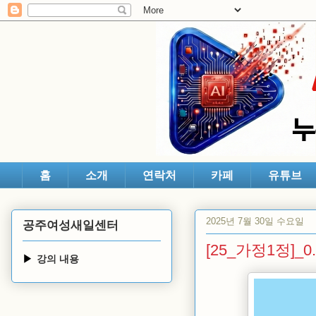
홈
소개
연락처
카페
유튜브
2025년 7월 30일 수요일
공주여성새일센터
[25_가정1정]_
강의 내용