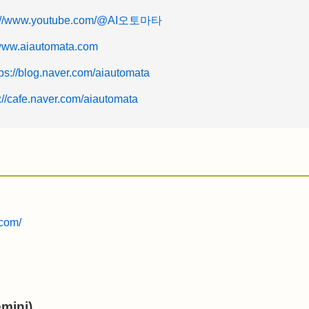
s://www.youtube.com/@AI오토마타
/www.aiautomata.com
tps://blog.naver.com/aiautomata
://cafe.naver.com/aiautomata
.com/
mini)