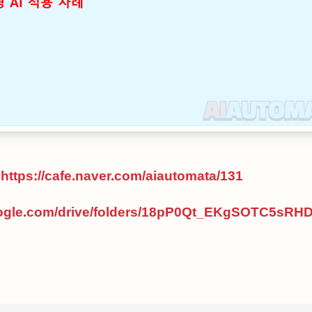
:
https://cafe.naver.com/aiautomata/131
google.com/drive/folders/18pP0Qt_EKgSOTC5s