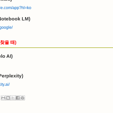
gle.com/app?hl=ko
otebook LM)
google/
 찾을 때)
lo AI)
rplexity)
ty.ai/