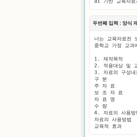
ai 기반 교육자료
두번째 입력 : 양식 
너는 교육자료전 보
중학교 가정 교과
1. 제작목적

2. 적용대상 및 교
3. 자료의 구성내용
구 분

주 자 료

보 조 자 료

자 료 명

수 량

4. 자료의 사용방
자료의 사용방법

교육적 효과