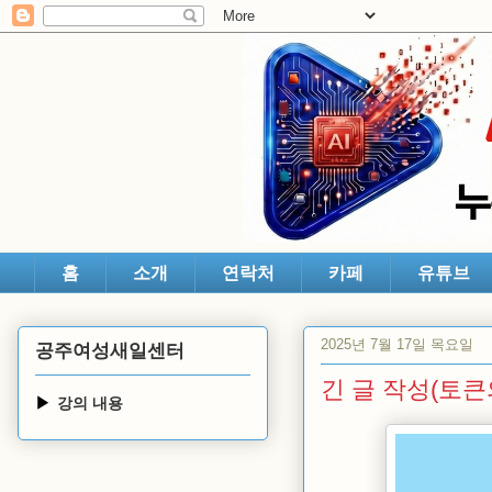
홈
소개
연락처
카페
유튜브
2025년 7월 17일 목요일
공주여성새일센터
긴 글 작성(토큰
강의 내용