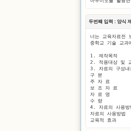
아두이노를 활용한
두번째 입력 : 양식 
너는 교육자료전 보
중학교 기술 교과
1. 제작목적

2. 적용대상 및 교
3. 자료의 구성내용
구 분

주 자 료

보 조 자 료

자 료 명

수 량

4. 자료의 사용방
자료의 사용방법

교육적 효과